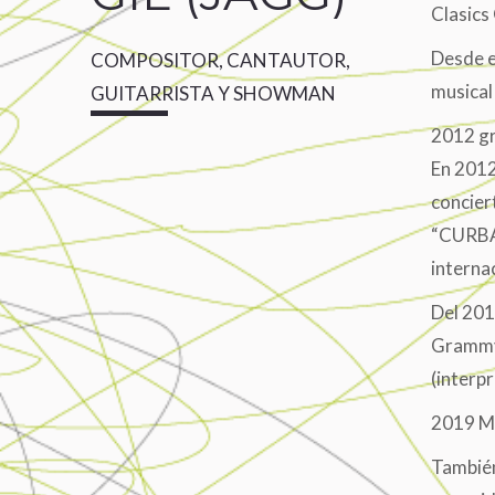
Clasics 
Desde e
COMPOSITOR, CANTAUTOR,
musical
GUITARRISTA Y SHOWMAN
2012 g
En 2012
concier
“CURBAN
interna
Del 201
Grammy
(interp
2019 Mr
También