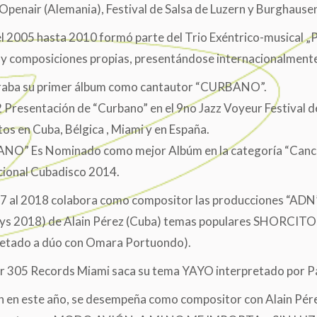
Openair (Alemania), Festival de Salsa de Luzern y Burghausen 
l 2005 hasta 2010 formó parte del Trio Exéntrico-musical „
 y composiciones propias, presentándose internacionalmente
raba su primer álbum como cantautor “CURBANO”.
 Presentación de “Curbano” en el 9no Jazz Voyeur Festival de
tos en Cuba, Bélgica , Miami y en España.
O” Es Nominado como mejor Albúm en la categoría “Canci
cional Cubadisco 2014.
7 al 2018 colabora como compositor las producciones “ADN”
s 2018) de Alain Pérez (Cuba) temas populares SHORCI
retado a dúo con Omara Portuondo).
 305 Records Miami saca su tema YAYO interpretado por Pap
 en este año, se desempeña como compositor con Alain Pérez 