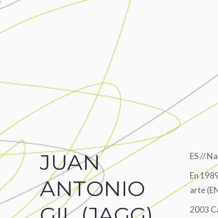
JUAN
ES // Na
En 1989
ANTONIO
arte (E
GIL (JAGG)
2003 Ca