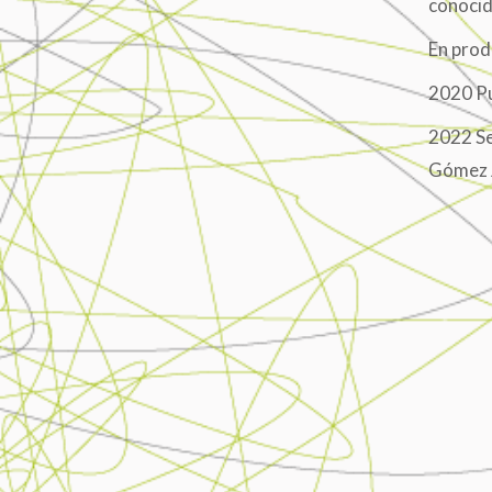
conoci
En prod
2020 Pu
2022 Se
Gómez 