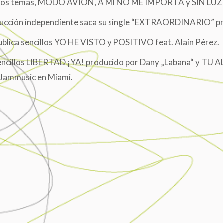
dos temas, MODO AVIÓN, A MI NO ME IMPORTA y SIN LUZ
ucción independiente saca su single “EXTRAORDINARIO” pr
blica sencillos YO HE VISTO y POSITIVO feat. Alain Pérez.
ncillos LIBERTAD ¡YA! producido por Dany „Labana“ y TU AL
Jammusic en Miami.